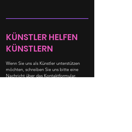
KÜNSTLER HELFEN
KÜNSTLERN
Wenn Sie uns als Künstler unterstützen
möchten, schreiben Sie uns bitte eine
Nachricht über das Kontaktformular.
Diesen finden Sie
hier
(Z.B. Mitbenutzung von Ateliers,
Engagements in Musik, Tanz, Schauspiel
usw.)
Kontakt